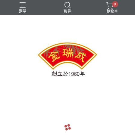
0
選單
搜尋
購物車
navigate_before
navigate_next