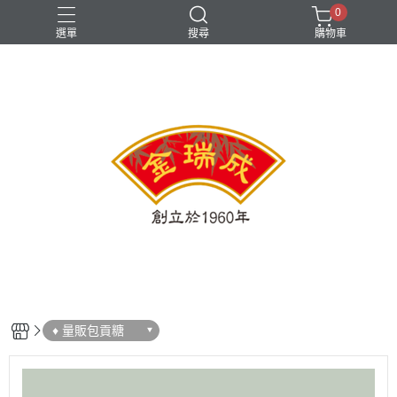
0
選單
搜尋
購物車
♦︎ 量販包貢糖