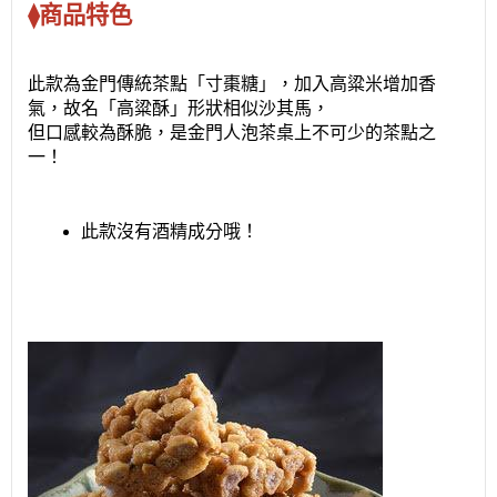
⧫商品特色
此款為金門傳統茶點「寸棗糖」，加入高粱米增加香
氣，故名「高粱酥」形狀相似沙其馬，
但口感較為酥脆，是金門人泡茶桌上不可少的茶點之
一！
此款沒有酒精成分哦！