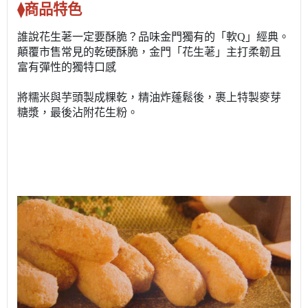
⧫商品特色
誰說花生荖一定要酥脆？品味金門獨有的「軟Q」經典。
顛覆市售常見的乾硬酥脆，金門「花生荖」主打柔韌且
富有彈性的獨特口感
將糯米與芋頭製成粿乾，精油炸蓬鬆後，裹上特製麥芽
糖漿，最後沾附花生粉。